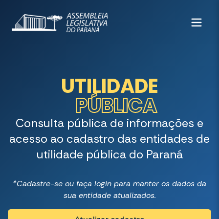
UTILIDADE
PÚBLICA
Consulta pública de informações e
acesso ao cadastro das entidades de
utilidade pública do Paraná
*Cadastre-se ou faça login para manter os dados da
sua entidade atualizados.