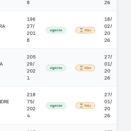
8
26
196
18/
RA
27/
02/
vigente
⏳ Não
201
20
8
26
205
27/
NA
29/
01/
vigente
⏳ Não
202
20
1
26
218
27/
NDRE
75/
01/
vigente
⏳ Não
202
20
4
26