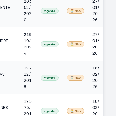
203
27/
NENTE
52/
01/
vigente
⏳ Não
202
20
0
26
219
27/
NDRE
10/
01/
vigente
⏳ Não
202
20
4
26
197
18/
AS
12/
02/
vigente
⏳ Não
201
20
8
26
195
18/
ANES
75/
02/
vigente
⏳ Não
201
20