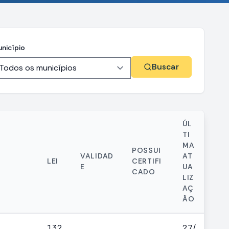
nicípio
Buscar
ÚL
TI
MA
POSSUI
VALIDAD
AT
LEI
CERTIFI
E
UA
CADO
LIZ
AÇ
ÃO
132
27/