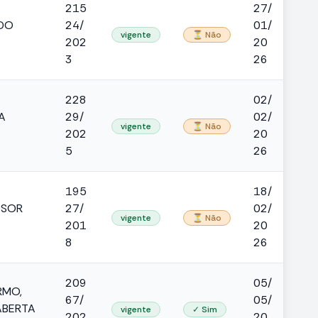
215
27/
ADO
24/
01/
vigente
⏳ Não
202
20
3
26
228
02/
A
29/
02/
vigente
⏳ Não
202
20
5
26
195
18/
SSOR
27/
02/
vigente
⏳ Não
201
20
8
26
209
05/
RMO,
67/
05/
ABERTA
vigente
✓ Sim
202
20