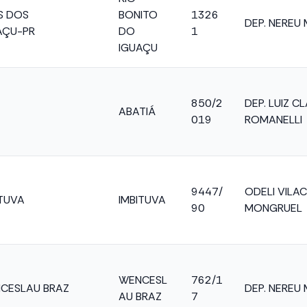
S DOS
BONITO
1326
DEP. NEREU
AÇU-PR
DO
1
IGUAÇU
850/2
DEP. LUIZ C
ABATIÁ
019
ROMANELLI
9447/
ODELI VILA
ITUVA
IMBITUVA
90
MONGRUEL
WENCESL
762/1
NCESLAU BRAZ
DEP. NEREU
AU BRAZ
7