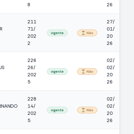
8
26
211
27/
R
71/
01/
vigente
⏳ Não
202
20
2
26
226
02/
US
26/
02/
vigente
⏳ Não
202
20
5
26
228
02/
FERNANDO
14/
02/
vigente
⏳ Não
202
20
5
26