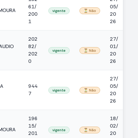
61/
05/
 MOURA
vigente
⏳ Não
200
20
1
26
202
27/
LAUDIO
82/
01/
vigente
⏳ Não
202
20
0
26
27/
CA
944
05/
vigente
⏳ Não
7
20
26
196
18/
15/
02/
 MOURA
vigente
⏳ Não
201
20